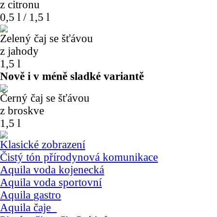
z citronu
0,5 l / 1,5 l
Zelený čaj se šťávou
z jahody
1,5 l
Nově i v méně sladké variantě
Černý čaj se šťávou
z broskve
1,5 l
Klasické zobrazení
Čistý tón přírody
nová komunikace
Aquila voda
kojenecká
Aquila voda
sportovní
Aquila
gastro
Aquila čaje