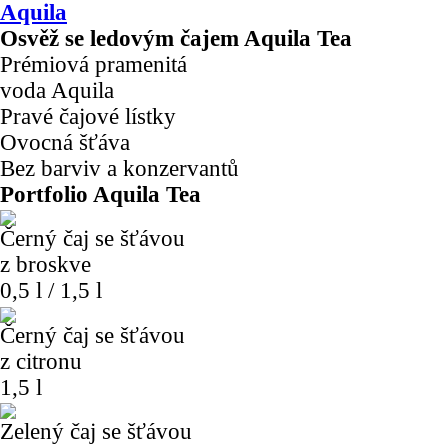
Aquila
Osvěž se ledovým čajem Aquila Tea
Prémiová pramenitá
voda Aquila
Pravé čajové lístky
Ovocná šťáva
Bez barviv a konzervantů
Portfolio Aquila Tea
Černý čaj se šťávou
z broskve
0,5 l / 1,5 l
Černý čaj se šťávou
z citronu
1,5 l
Zelený čaj se šťávou